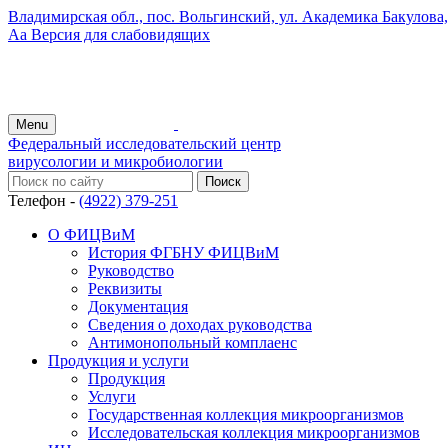
Владимирская обл., пос. Вольгинский, ул. Академика Бакулова, 
Аа
Версия для слабовидящих
Menu
Федеральный исследовательский центр
вирусологии и микробиологии
Телефон -
(4922) 379-251
О ФИЦВиМ
История ФГБНУ ФИЦВиМ
Руководство
Реквизиты
Документация
Сведения о доходах руководства
Антимонопольный комплаенс
Продукция и услуги
Продукция
Услуги
Государственная коллекция микроорганизмов
Исследовательская коллекция микроорганизмов