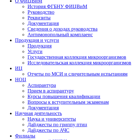
О ФИЦВиМ
История ФГБНУ ФИЦВиМ
Руководство
Реквизиты
Документация
Сведения о доходах руководства
Антимонопольный комплаенс
Продукция и услуги
Продукция
Услуги
Государственная коллекция микроорганизмов
Исследовательская коллекция микроорганизмов
ИЦ
Отчеты по МСИ и сличительным испытаниям
НОЦ
Аспирантура
Прием в аспирантуру
Курсы повышения квалификации
Вопросы к вступительным экзаменам
Документация
Научная деятельность
Наука и университеты
Дайджесты по гриппу птиц
Дайджесты по АЧС
Филиалы