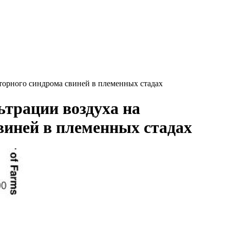
торного синдрома свиней в племенных стадах
трации воздуха на
виней в племенных стадах