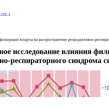
стр. 1
ильтрации воздуха на распространение репродуктивно-респира
ое исследование влияния филь
но-респираторного синдрома с