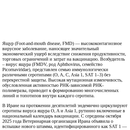
Ящур (Foot-and-mouth disease, FMD) — высококонтагиозное
вирусное заболевание, наносящее значительный
экономический ущерб вследствие снижения продуктивности,
торговых ограничений и затрат на вакцинацию. Возбудитель
– вирус ящура (FMDV, род Aphthovirus, семейство
Picornaviridae), представлен семью иммунологически
различными серотипами (O, A, C, Asia 1, SAT 1–3) без
перекрестной защиты. Высокая мутационная изменчивость,
обусловленная активностью РНК-зависимой РНК-
полимеразы, приводит к формированию многочисленных
линий и топотипов внутри каждого серотипа.
В Иране на протяжении десятилетий эндемично циркулируют
серотипы вируса ящура O, A и Asia 1, рутинно включенные в
национальный календарь вакцинации. С середины октября
2025 года Ветеринарная организация Ирана объявила о
вспышке нового штамма, идентифицированного как SAT 1 —