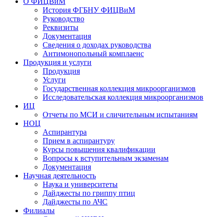
О ФИЦВиМ
История ФГБНУ ФИЦВиМ
Руководство
Реквизиты
Документация
Сведения о доходах руководства
Антимонопольный комплаенс
Продукция и услуги
Продукция
Услуги
Государственная коллекция микроорганизмов
Исследовательская коллекция микроорганизмов
ИЦ
Отчеты по МСИ и сличительным испытаниям
НОЦ
Аспирантура
Прием в аспирантуру
Курсы повышения квалификации
Вопросы к вступительным экзаменам
Документация
Научная деятельность
Наука и университеты
Дайджесты по гриппу птиц
Дайджесты по АЧС
Филиалы