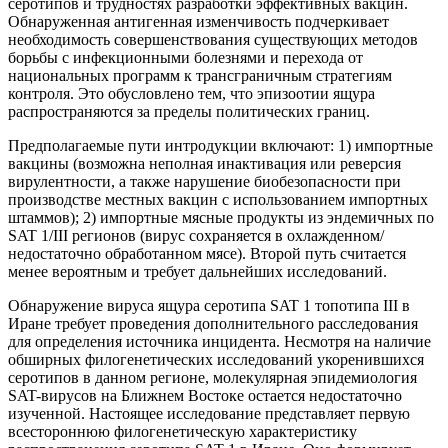
серотипов и трудностях разработки эффективных вакцин.
Обнаруженная антигенная изменчивость подчеркивает
необходимость совершенствования существующих методов
борьбы с инфекционными болезнями и перехода от
национальных программ к трансграничным стратегиям
контроля. Это обусловлено тем, что эпизоотии ящура
распространяются за пределы политических границ.
Предполагаемые пути интродукции включают: 1) импортные
вакцины (возможна неполная инактивация или реверсия
вирулентности, а также нарушение биобезопасности при
производстве местных вакцин с использованием импортных
штаммов); 2) импортные мясные продукты из эндемичных по
SAT 1/III регионов (вирус сохраняется в охлажденном/
недостаточно обработанном мясе). Второй путь считается
менее вероятным и требует дальнейших исследований.
Обнаружение вируса ящура серотипа SAT 1 топотипа III в
Иране требует проведения дополнительного расследования
для определения источника инцидента. Несмотря на наличие
обширных филогенетических исследований укоренившихся
серотипов в данном регионе, молекулярная эпидемиология
SAT-вирусов на Ближнем Востоке остается недостаточно
изученной. Настоящее исследование представляет первую
всестороннюю филогенетическую характеристику