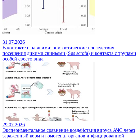
31.07.2026
В контакте с павшими: эпизоотические последствия
посещения дикими свиньями (Sus scrofa) и контакта с трупами
особей своего вида
29.07.2026
Экспериментальное сравнение воздействия вируса АЧС через
зараженный корм и гомогенат органов инфицированной