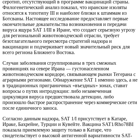
серотип, отсутствующий в программе вакцинаций страны.
Филогенетический анализ показал, что иранские изоляты
относятся к топотипу III и наиболее близки к штаммам из
Ботсваны. Настоящее исследование предоставляет первые
окончательные доказательства возникновения и передачи
вируса ящура SAT 1/III в Иране, что создает серьезную угрозу
для региональной животноводческой отрасли, требует
безотлагательного пересмотра стратегий надзора и
вакцинации и подчеркивает новый значительный риск для
всего региона Ближнего Востока.
Случаи заболевания сгруппированы в трех смежных
провинциях на севере Ирана — густонаселенном
животноводческом коридоре, связывающем рынки Тегерана с
аграрными регионами. Обнаружение SAT 1 именно здесь, а не
в традиционных приграничных «въездных» зонах, ставит
вопросы о путях интродукции: либо незамеченная
циркуляция вируса предшествовала детекции, либо
произошло быстрое распространение через коммерческие сети
после единичного заноса.
Согласно данным надзора, SAT 1/I присутствует в Катаре,
Ираке, Бахрейне, Турции и Кувейте. Вакцина SAT1/Rho78BI
показала приемлемую защиту только в Катаре, что
свидетельствует о высокой антигенной вариативности SAT-