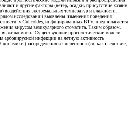
лияют и другие факторы (ветер, осадки, присутствие хозяин-
ов) воздействия экстремальных температур и влажности.
же рядом исследований выявлены изменения поведения
тности, у Culicoides, инфицированных BTV, предполагается
ажения вирусом везикулярного стоматита. Таким образом,
ь и выживаемость. Существующие прогностические модели
я арбовирусной инфекции на лётную активность
 динамики (распределения и численности) и, как следствие,