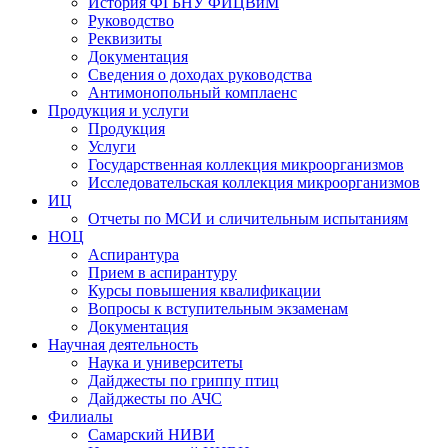
История ФГБНУ ФИЦВиМ
Руководство
Реквизиты
Документация
Сведения о доходах руководства
Антимонопольный комплаенс
Продукция и услуги
Продукция
Услуги
Государственная коллекция микроорганизмов
Исследовательская коллекция микроорганизмов
ИЦ
Отчеты по МСИ и сличительным испытаниям
НОЦ
Аспирантура
Прием в аспирантуру
Курсы повышения квалификации
Вопросы к вступительным экзаменам
Документация
Научная деятельность
Наука и университеты
Дайджесты по гриппу птиц
Дайджесты по АЧС
Филиалы
Самарский НИВИ