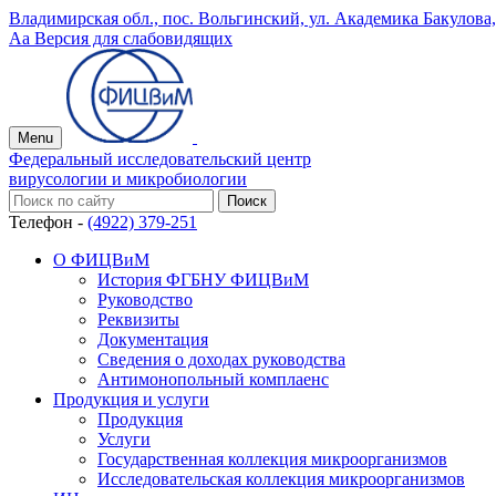
Владимирская обл., пос. Вольгинский, ул. Академика Бакулова, 
Аа
Версия для слабовидящих
Menu
Федеральный исследовательский центр
вирусологии и микробиологии
Телефон -
(4922) 379-251
О ФИЦВиМ
История ФГБНУ ФИЦВиМ
Руководство
Реквизиты
Документация
Сведения о доходах руководства
Антимонопольный комплаенс
Продукция и услуги
Продукция
Услуги
Государственная коллекция микроорганизмов
Исследовательская коллекция микроорганизмов