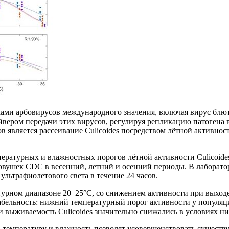
ами арбовирусов международного значения, включая вирус блют
ером передачи этих вирусов, регулируя репликацию патогена в
является рассеивание Culicoides посредством лётной активност
ературных и влажностных порогов лётной активности Culicoides
овушек CDC в весенний, летний и осенний периоды. В лаборато
льтрафиолетового света в течение 24 часов.
турном диапазоне 20–25°C, со снижением активности при выходе
иабельность: нижний температурный порог активности у популяц
и выживаемость Culicoides значительно снижались в условиях н
а температуру и влажность позволят усовершенствовать сущест