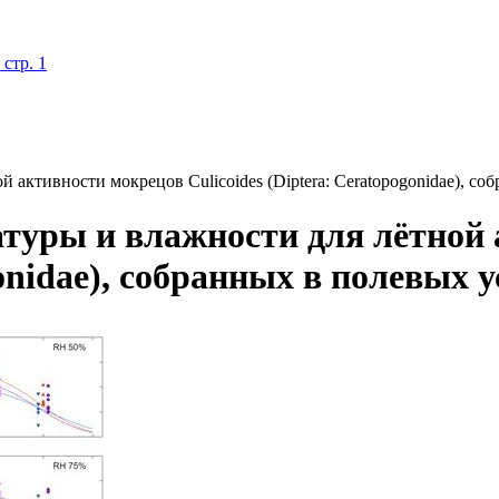
стр. 1
 активности мокрецов Culicoides (Diptera: Ceratopogonidae), с
туры и влажности для лётной
ogonidae), собранных в полевых