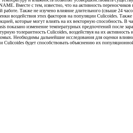
AME. Вместе с тем, известно, что на активность переносчиков в
й работе. Также не изучено влияние длительного (свыше 24 час
ценки воздействия этих факторов на популяции Culicoides. Так
ией, которые могут влиять на их векторную способность. В час
ensis показано изменение температурных предпочтений после зар
урную толерантность Culicoides, воздействуя на их активност
омых. Необходимы дальнейшие исследования для оценки влияни
 Culicoides будет способствовать объяснению их популяционной