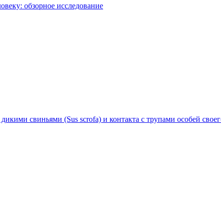
овеку: обзорное исследование
икими свиньями (Sus scrofa) и контакта с трупами особей своег