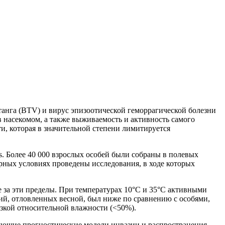
анга (BTV) и вирус эпизоотической геморрагической болезни
 насекомом, а также выживаемость и активность самого
и, которая в значительной степени лимитируется
. Более 40 000 взрослых особей были собраны в полевых
рных условиях проведены исследования, в ходе которых
 за эти пределы. При температурах 10°C и 35°C активными
ий, отловленных весной, был ниже по сравнению с особями,
изкой относительной влажности (<50%).
вующие прогностические модели инвазии и распространения