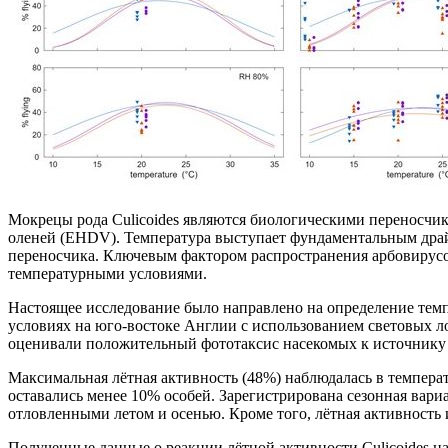
Мокрецы рода Culicoides являются биологическими переносчик
оленей (EHDV). Температура выступает фундаментальным драйв
переносчика. Ключевым фактором распространения арбовирусов 
температурными условиями.
Настоящее исследование было направлено на определение темп
условиях на юго-востоке Англии с использованием световых л
оценивали положительный фототаксис насекомых к источнику у
Максимальная лётная активность (48%) наблюдалась в темпера
оставались менее 10% особей. Зарегистрирована сезонная вар
отловленными летом и осенью. Кроме того, лётная активность 
Полученные данные о реакции лётной активности Culicoides н