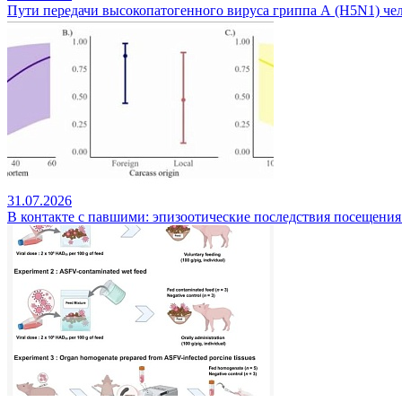
Пути передачи высокопатогенного вируса гриппа А (H5N1) чел
31.07.2026
В контакте с павшими: эпизоотические последствия посещения д