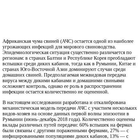
Африканская чума свиней (АЧС) остается одной из наиболее
угрожающих инфекций для мирового свиноводства.
Эпидемиологическая ситуация существенно различается по
регионам: в странах Балтии и Республике Корея преобладают
вспышки среди диких кабанов, тогда как в Румынии, Китае и
странах Юго-Восточной Азии доминируют случаи среди
домашних свиней. Предполагаемая межвидовая передача
вируса между дикими кабанами и домашними свиньями
осложняет контроль, однако ее роль в распространении
инфекции остается количественно не оцененной.
В настоящем исследовании разработана и откалибрована
механистическая модель передачи АЧС с участием нескольких
видов-хозяев на основе данных первой волны эпизоотии в
Румынии (июнь–декабрь 2018 года). Количественно оценены
вклады различных путей передачи: 60% вспышек на фермах
были связаны с другими пораженными фермами, 27% — с
инфицированными популяциями диких кабанов, 13% — с