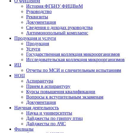
О ФИЦВиМ
История ФГБНУ ФИЦВиМ
Руководство
Реквизиты
Документация
Сведения о доходах руководства
Антимонопольный комплаенс
Продукция и услуги
Продукция
Услуги
Государственная коллекция микроорганизмов
Исследовательская коллекция микроорганизмов
ИЦ
Отчеты по МСИ и сличительным испытаниям
НОЦ
Аспирантура
Прием в аспирантуру
Курсы повышения квалификации
Вопросы к вступительным экзаменам
Документация
Научная деятельность
Наука и университеты
Дайджесты по гриппу птиц
Дайджесты по АЧС
Филиалы