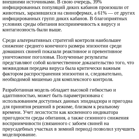
внешними источниками. В свою очередь, 39%
инфицированных популяций диких кабанов произошли от
животных, заразившихся на свинофермах, а 61% — от других
инфицированных групп диких кабанов. В благоприятных
условиях среды обитания восприимчивость к вирусу и
контагиозность были выше.
Среди альтернативных стратегий контроля наибольшее
снижение среднего конечного размера эпизоотии среди
домашних свиней показали реактивное и превентивное
уничтожение поголовья. Полученные результаты
представляют собой количественное доказательство того, что
межвидовая передача вируса была критически важным
фактором распространения эпизоотии и, следовательно,
необходимой мишенью для комплексного контроля.
Разработанная модель обладает высокой гибкостью и
адаптивностью, может быть параметризована с
использованием доступных данных эпиднадзора и пригодна
для принятия решений в режиме, близком к реальному
времени. Учет лесистости как косвенного индикатора
пригодности среды обитания, а также сезонного снижения
восприимчивости (связанного с забоем свиней на
приусадебных участках в зимний период) позволил улучшить
моделирование.