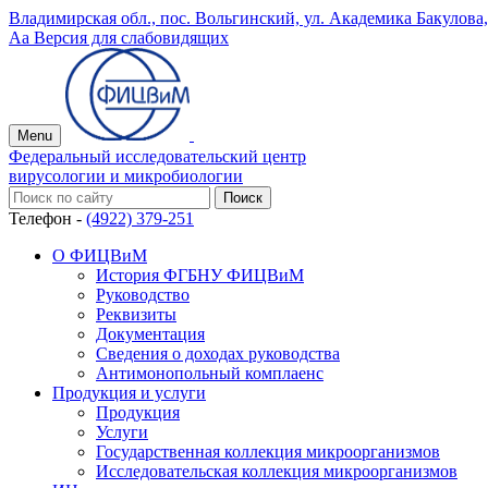
Владимирская обл., пос. Вольгинский, ул. Академика Бакулова, 
Аа
Версия для слабовидящих
Menu
Федеральный исследовательский центр
вирусологии и микробиологии
Телефон -
(4922) 379-251
О ФИЦВиМ
История ФГБНУ ФИЦВиМ
Руководство
Реквизиты
Документация
Сведения о доходах руководства
Антимонопольный комплаенс
Продукция и услуги
Продукция
Услуги
Государственная коллекция микроорганизмов
Исследовательская коллекция микроорганизмов