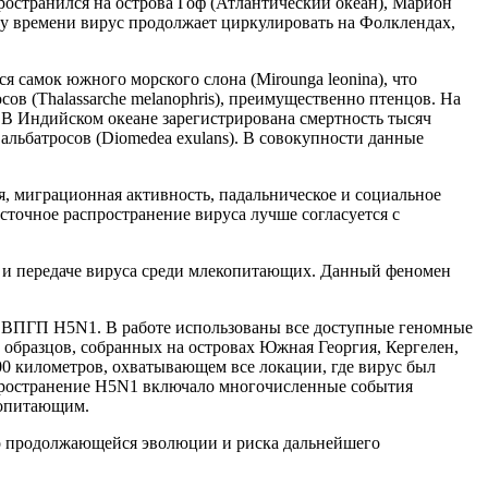
пространился на острова Гоф (Атлантический океан), Марион
ему времени вирус продолжает циркулировать на Фолклендах,
самок южного морского слона (Mirounga leonina), что
ов (Thalassarche melanophris), преимущественно птенцов. На
). В Индийском океане зарегистрирована смертность тысяч
альбатросов (Diomedea exulans). В совокупности данные
, миграционная активность, падальническое и социальное
сточное распространение вируса лучше согласуется с
 и передаче вируса среди млекопитающих. Данный феномен
 ВПГП H5N1. В работе использованы все доступные геномные
 образцов, собранных на островах Южная Георгия, Кергелен,
0 километров, охватывающем все локации, где вирус был
спространение H5N1 включало многочисленные события
копитающим.
го продолжающейся эволюции и риска дальнейшего