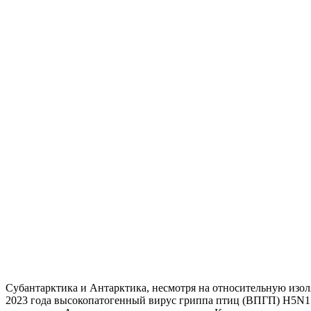
Субантарктика и Антарктика, несмотря на относительную изо
2023 года высокопатогенный вирус гриппа птиц (ВПГП) H5N1 к