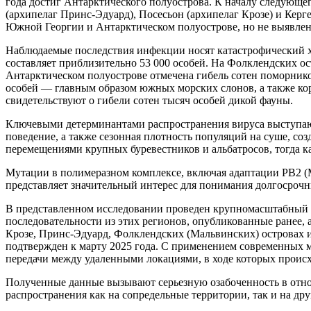
года достиг Антарктического полуострова. К началу следующег
(архипелаг Принс-Эдуард), Посесьон (архипелаг Крозе) и Кер
Южной Георгии и Антарктическом полуострове, но не выявлен
Наблюдаемые последствия инфекции носят катастрофический х
составляет приблизительно 53 000 особей. На Фолклендских ост
Антарктическом полуострове отмечена гибель сотен поморников 
особей — главным образом южных морских слонов, а также коро
свидетельствуют о гибели сотен тысяч особей дикой фауны.
Ключевыми детерминантами распространения вируса выступают 
поведение, а также сезонная плотность популяций на суше, со
перемещениями крупных буревестников и альбатросов, тогда к
Мутации в полимеразном комплексе, включая адаптации PB2 
представляет значительный интерес для понимания долгосроч
В представленном исследовании проведен крупномасштабный 
последовательности из этих регионов, опубликованные ранее, 
Крозе, Принс-Эдуард, Фолклендских (Мальвинских) островах 
подтвержден к марту 2025 года. С применением современных 
передачи между удаленными локациями, в ходе которых прои
Полученные данные вызывают серьезную озабоченность в отн
распространения как на сопредельные территории, так и на др