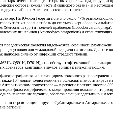
о антарктического лета (сентябрь–октябрь 2024 года) вирус рас
геленские острова (южная часть Индийского океана). К настоящ
 в других районах Антарктического континента.
арактер. На Южной Георгии погибло около 47% размножающихся 
ровах зафиксирована гибель до ста тысяч чернобровых альбатрос
(Stercorarius spp.) и тюленей-крабоедов (Lobodon carcinophaga
левских пингвинов (Aptenodytes patagonicus) и странствующих 
поведенческая экология видов-хозяев: сезонность размножения
здающая условия для межвидовой передачи патогенов. Дальнее во
ак наиболее сильно от инфекции страдают тюлени.
(M631L, Q591K, D701N), способствуют эффективной репликации
ных драйверов адаптации вирусов гриппа к млекопитающим.
филогеографический анализ циркумполярного распространения
а также 104 новые полногеномные последовательности вируса из
и Антарктическом полуострове — в регионе протяженностью 800
методов филогеографического моделирования показано, что ра
сходило накопление мутаций, обеспечивающих адаптацию к мле
ошении персистенции вируса в Субантарктике и Антарктике, е
угие регионы.