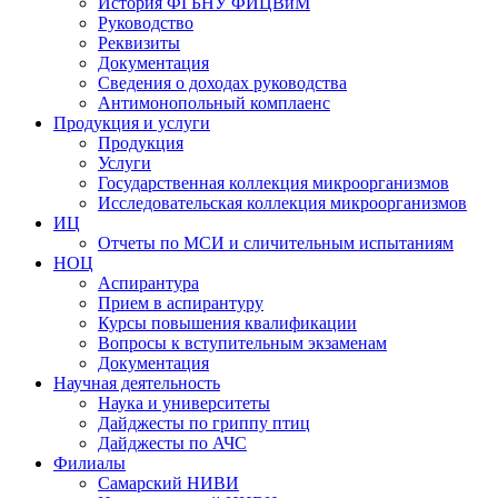
История ФГБНУ ФИЦВиМ
Руководство
Реквизиты
Документация
Сведения о доходах руководства
Антимонопольный комплаенс
Продукция и услуги
Продукция
Услуги
Государственная коллекция микроорганизмов
Исследовательская коллекция микроорганизмов
ИЦ
Отчеты по МСИ и сличительным испытаниям
НОЦ
Аспирантура
Прием в аспирантуру
Курсы повышения квалификации
Вопросы к вступительным экзаменам
Документация
Научная деятельность
Наука и университеты
Дайджесты по гриппу птиц
Дайджесты по АЧС
Филиалы
Самарский НИВИ