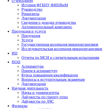
О ФИЦВиМ
История ФГБНУ ФИЦВиМ
Руководство
Реквизиты
Документация
Сведения о доходах руководства
Антимонопольный комплаенс
Продукция и услуги
Продукция
Услуги
Государственная коллекция микроорганизмов
Исследовательская коллекция микроорганизмов
ИЦ
Отчеты по МСИ и сличительным испытаниям
НОЦ
Аспирантура
Прием в аспирантуру
Курсы повышения квалификации
Вопросы к вступительным экзаменам
Документация
Научная деятельность
Наука и университеты
Дайджесты по гриппу птиц
Дайджесты по АЧС
Филиалы