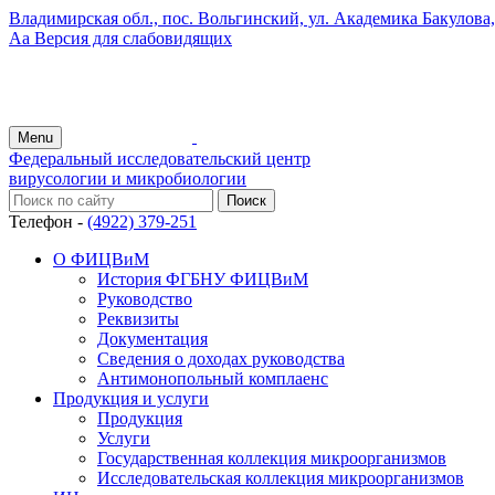
Владимирская обл., пос. Вольгинский, ул. Академика Бакулова, 
Аа
Версия для слабовидящих
Menu
Федеральный исследовательский центр
вирусологии и микробиологии
Телефон -
(4922) 379-251
О ФИЦВиМ
История ФГБНУ ФИЦВиМ
Руководство
Реквизиты
Документация
Сведения о доходах руководства
Антимонопольный комплаенс
Продукция и услуги
Продукция
Услуги
Государственная коллекция микроорганизмов
Исследовательская коллекция микроорганизмов